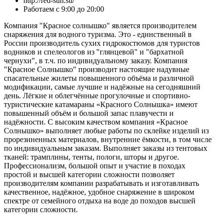
http://red-sun.su/
Работаем с 9:00 до 20:00
Компания "Красное солнышко" является производителем
снаряжения для водного туризма. Это - единственный в
России производитель сухих гидрокостюмов для туристов
водников и спелеологов из "глянцевой" и "бархатной
чернухи", в т.ч. по индивидуальному заказу. Компания
"Красное Солнышко" производит настоящие надувные
спасательные жилеты повышенного объёма и различной
модификации, самые лучшие и надёжные на сегодняшний
день. Лёгкие и облегчённые прогулочные и спортивно-
туристические катамараны «Красного Солнышка» имеют
повышенный объём и большой запас плавучести и
надёжности. С высоким качеством компания «Красное
Солнышко» выполняет любые работы по склейке изделий из
прорезиненных материалов, внутренние ёмкости, в том числе
по индивидуальным заказам. Выполняет заказы из тентовых
тканей: трамплины, тенты, пологи, шторы и другое.
Профессионализм, большой опыт и участие в походах
простой и высшей категории сложности позволяет
производителям компании разрабатывать и изготавливать
качественное, надёжное, удобное снаряжение в широком
спектре от семейного отдыха на воде до походов высшей
категории сложности.